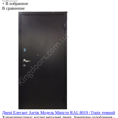
+ В избранное
В сравнение
Двері Елегант Антік Модель Міністр RAL 8019 / Горіх темний
Характеристики: вхідні металеві двері. Зовнішне оздоблення -