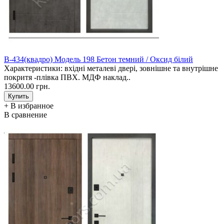
В-434(квадро) Модель 198 Бетон темний / Оксид білий
Характеристики: вхідні металеві двері, зовнішне та внутрішне
покритя -плівка ПВХ. МДФ наклад..
13600.00 грн.
+ В избранное
В сравнение