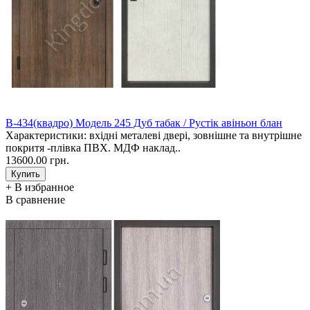
В-434(квадро) Модель 245 Дуб табак / Рустік авіньон блан
Характеристики: вхідні металеві двері, зовнішне та внутрішне
покритя -плівка ПВХ. МДФ наклад..
13600.00 грн.
+ В избранное
В сравнение