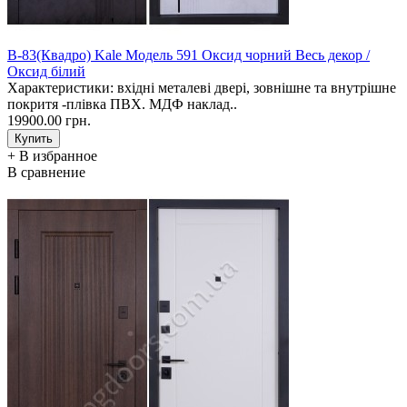
В-83(Квадро) Kale Модель 591 Оксид чорний Весь декор /
Оксид білий
Характеристики: вхідні металеві двері, зовнішне та внутрішне
покритя -плівка ПВХ. МДФ наклад..
19900.00 грн.
+ В избранное
В сравнение