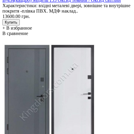
В-434(квадро) Модель 155 Оксид темний / Оксид світлий
Характеристики: вхідні металеві двері, зовнішне та внутрішне
покритя -плівка ПВХ. МДФ наклад..
13600.00 грн.
+ В избранное
В сравнение