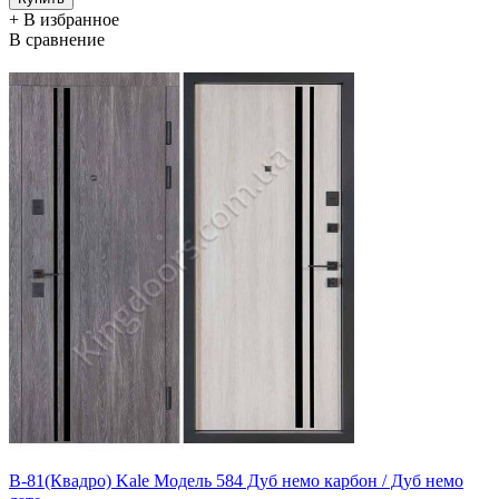
+ В избранное
В сравнение
В-81(Квадро) Kale Модель 584 Дуб немо карбон / Дуб немо