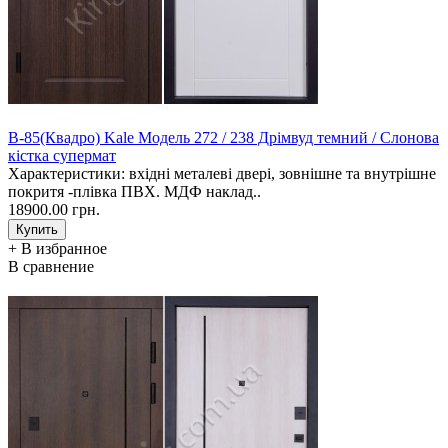
В-85(Квадро) Kale Модель 272 / 238 Дрімвуд темний / Слонова
кістка супермат
Характеристики: вхідні металеві двері, зовнішне та внутрішне
покритя -плівка ПВХ. МДФ наклад..
18900.00 грн.
+ В избранное
В сравнение