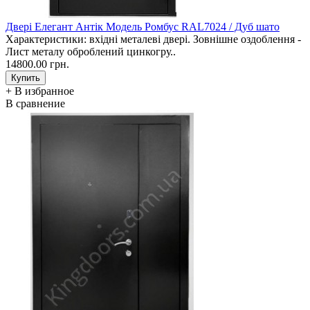
Двері Елегант Антік Модель Ромбус RAL7024 / Дуб шато
Характеристики: вхідні металеві двері. Зовнішне оздоблення -
Лист металу оброблений цинкогру..
14800.00 грн.
+ В избранное
В сравнение