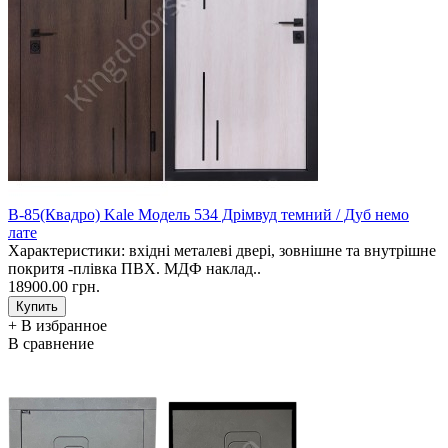
В-85(Квадро) Kale Модель 534 Дрімвуд темний / Дуб немо
лате
Характеристики: вхідні металеві двері, зовнішне та внутрішне
покритя -плівка ПВХ. МДФ наклад..
18900.00 грн.
+ В избранное
В сравнение