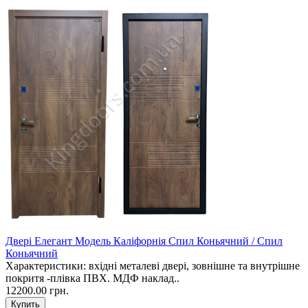
Двері Елегант Модель Каліфорнія Спил Коньячний / Спил
Коньячний
Характеристики: вхідні металеві двері, зовнішне та внутрішне
покритя -плівка ПВХ. МДФ наклад..
12200.00 грн.