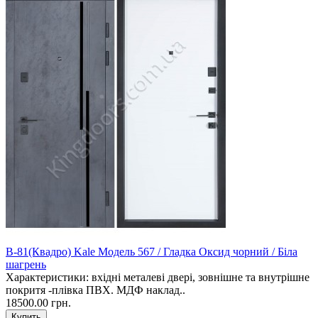
В-81(Квадро) Kale Модель 567 / Гладка Оксид чорний / Біла
шагрень
Характеристики: вхідні металеві двері, зовнішне та внутрішне
покритя -плівка ПВХ. МДФ наклад..
18500.00 грн.