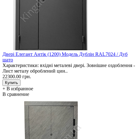
Двері Елегант Антік (1200) Модель Дублін RAL7024 / Дуб
шато
Характеристики: вхідні металеві двері. Зовнішне оздоблення -
Лист металу оброблений цин..
22300.00 грн.
+ В избранное
В сравнение