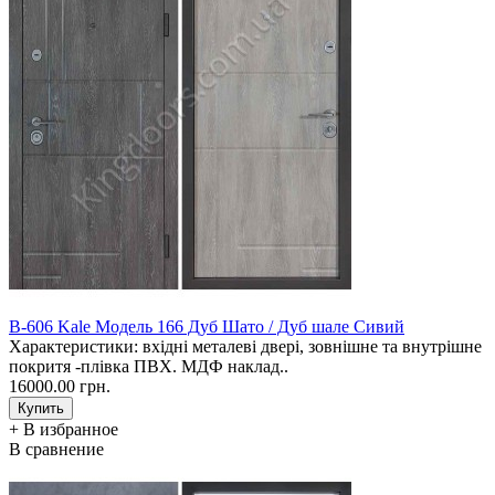
В-606 Kale Модель 166 Дуб Шато / Дуб шале Сивий
Характеристики: вхідні металеві двері, зовнішне та внутрішне
покритя -плівка ПВХ. МДФ наклад..
16000.00 грн.
+ В избранное
В сравнение