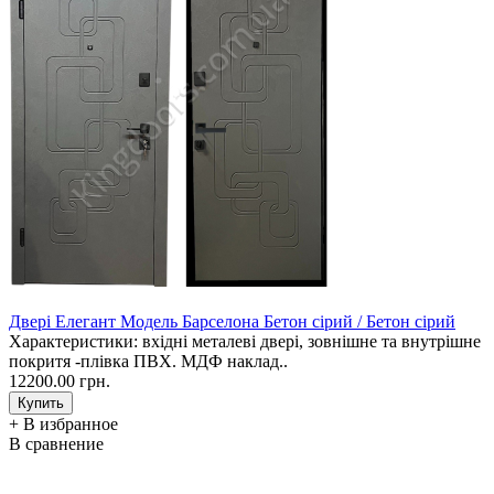
Двері Елегант Модель Барселона Бетон сірий / Бетон сірий
Характеристики: вхідні металеві двері, зовнішне та внутрішне
покритя -плівка ПВХ. МДФ наклад..
12200.00 грн.
+ В избранное
В сравнение