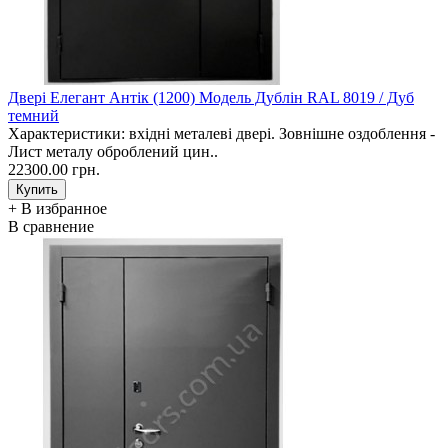
Двері Елегант Антік (1200) Модель Дублін RAL 8019 / Дуб
темний
Характеристики: вхідні металеві двері. Зовнішне оздоблення -
Лист металу оброблений цин..
22300.00 грн.
+ В избранное
В сравнение