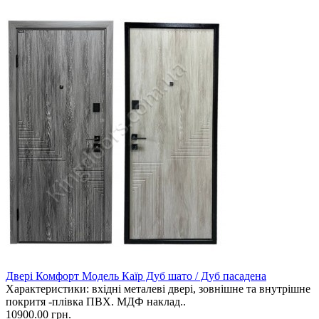
Двері Комфорт Модель Каїр Дуб шато / Дуб пасадена
Характеристики: вхідні металеві двері, зовнішне та внутрішне
покритя -плівка ПВХ. МДФ наклад..
10900.00 грн.