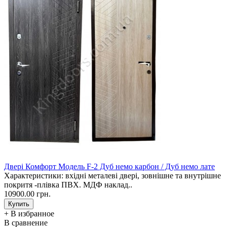
Двері Комфорт Модель F-2 Дуб немо карбон / Дуб немо лате
Характеристики: вхідні металеві двері, зовнішне та внутрішне
покритя -плівка ПВХ. МДФ наклад..
10900.00 грн.
+ В избранное
В сравнение