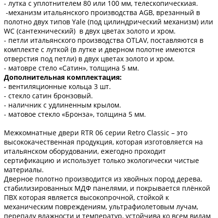
- лутка с уплотнителем 80 или 100 мм, телескопическиая.
-механизм итальянского производства AGB, врезанный в
полотно двух типов Yale (под цилиндрический механизм) или
WC (сантехнический) в двух цветах золото и хром.
- петли итальянского производства OTLAV, поставляются в
комплекте с луткой (в лутке и дверном полотне имеются
отверстия под петли) в двух цветах золото и хром.
- матовре стело «Сатин», толщина 5 мм.
Дополнительная комплектация:
- вентиляционные кольца 3 шт.
- стекло сатин бронзовый.
- наличник с удлиненным крылом.
- матовое стекло «Бронза», толщина 5 мм.
Межкомнатные двери RTR 06 серии Retro Classic – это
высококачественная продукция, которая изготовляется на
итальянском оборудовании, ежегодно проходит
сертификацию и использует только экологически чистые
материалы.
Дверное полотно производится из хвойных пород дерева,
стабилизированных МДФ панелями, и покрывается плёнкой
ПВХ которая является высокопрочной, стойкой к
механическим повреждениям, ультрафиолетовым лучам,
перепаду влажности и температур, устойчива ко всем видам