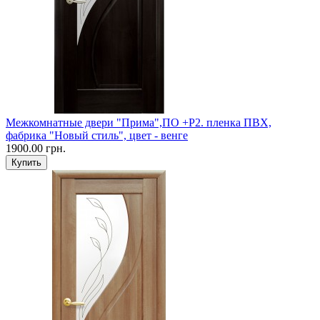
Межкомнатные двери "Прима",ПО +Р2. пленка ПВХ,
фабрика "Новый стиль", цвет - венге
1900.00 грн.