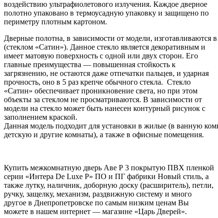
воздействию ультрафиолетового излучения. Каждое дверное
полотно упаковано в термоусадную упаковку и защищено по
периметру плотным картоном.
Дверные полотна, в зависимости от модели, изготавливаются в 
(стеклом «Сатин»). Данное стекло является декоративным и
имеет матовую поверхность с одной или двух сторон. Его
главные преимущества — повышенная стойкость к
загрязнению, не остаются даже отпечатки пальцев, и ударная
прочность, оно в 5 раз крепче обычного стекла. Стекло
«Сатин» обеспечивает проникновение света, но при этом
объекты за стеклом не просматриваются. В зависимости от
модели на стекло может быть нанесен контурный рисунок с
заполнением краской.
Данная модель подходит для установки в жилые (в ванную комна
детскую и другие комнаты), а также в офисные помещения.
Купить межкомнатную дверь Аве Р 3 покрытую ПВХ пленкой
серии «Интера De Luxe Р» ПО и ПГ фабрики Новый стиль, а
также лутку, наличник, доборную доску (расширитель), петли,
ручку, защелку, механизм, раздвижную систему и много
другое в Днепропетровске по самым низким ценам Вы
можете в нашем интернет — магазине «Царь Дверей».