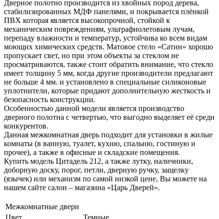
Дверное полотно производится из хвойных пород дерева,
стабилизированных МДФ панелями, и покрывается плёнкой
ПВХ которая является высокопрочной, стойкой к
механическим повреждениям, ультрафиолетовым лучам,
перепаду влажности и температур, устойчива ко всем видам
моющих химических средств. Матовое стело «Сатин» хорошо
пропускает свет, но при этом объекты за стеклом не
просматриваются, также стоит обратить внимание, что стекло
имеет толщину 5 мм, когда другие производители предлагают
не больше 4 мм. и установлено в специальные силиконовые
уплотнители, которые придают дополнительную жесткость и
безопасность конструкции.
Особенностью данной модели является производство
дверного полотна с четвертью, что выгодно выделяет её среди
конкурентов.
Данная межкомнатная дверь подходит для установки в жилые
комнаты (в ванную, туалет, кухню, спальню, гостиную и
прочее), а также в офисные и складские помещения.
Купить модель Цитадель 212, а также лутку, наличники,
доборную доску, порог, петли, дверную ручку, защелку
(язычек) или механизм по самой низкой цене, Вы можете на
нашем сайте салон – магазина «Царь Дверей».
Межкомнатные двери
Цвет
Темные