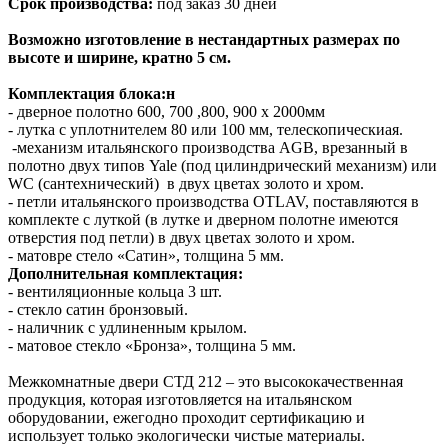
Срок производства:
под заказ 30 дней
Возможно изготовление в нестандартных размерах по
высоте и ширине, кратно 5 см.
Комплектация блока:н
- дверное полотно 600, 700 ,800, 900 х 2000мм
- лутка с уплотнителем 80 или 100 мм, телескопическиая.
-механизм итальянского производства AGB, врезанный в
полотно двух типов Yale (под цилиндрический механизм) или
WC (сантехнический) в двух цветах золото и хром.
- петли итальянского производства OTLAV, поставляются в
комплекте с луткой (в лутке и дверном полотне имеются
отверстия под петли) в двух цветах золото и хром.
- матовре стело «Сатин», толщина 5 мм.
Дополнительная комплектация:
- вентиляционные кольца 3 шт.
- стекло сатин бронзовый.
- наличник с удлиненным крылом.
- матовое стекло «Бронза», толщина 5 мм.
Межкомнатные двери СТД 212 – это высококачественная
продукция, которая изготовляется на итальянском
оборудовании, ежегодно проходит сертификацию и
использует только экологически чистые материалы.