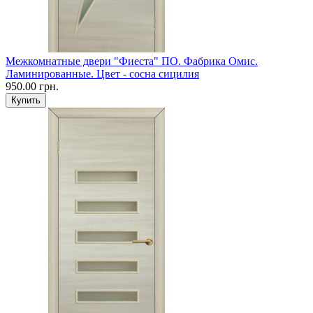
Межкомнатные двери "Фиеста" ПО. Фабрика Омис.
Ламинированные. Цвет - сосна сицилия
950.00 грн.