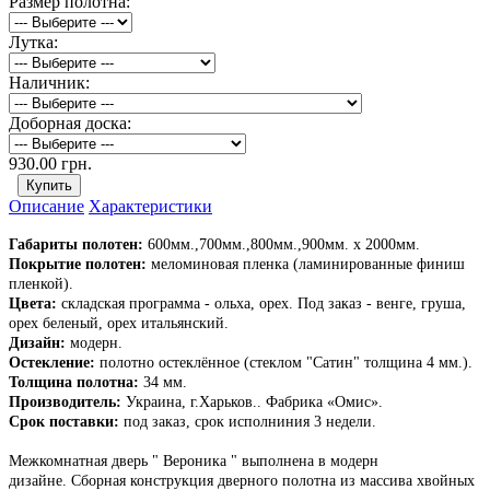
Размер полотна:
Лутка:
Наличник:
Доборная доска:
930.00 грн.
Описание
Характеристики
Габариты полотен:
600мм.,700мм.,800мм.,900мм. х 2000мм.
Покрытие полотен:
меломиновая пленка (ламинированные финиш
пленкой).
Цвета:
складская программа - ольха, орех. Под заказ - венге, груша,
орех беленый, орех итальянский.
Дизайн:
модерн.
Остекление:
полотно остеклённое (стеклом "Сатин" толщина 4 мм.).
Толщина полотна:
34 мм.
Производитель:
Украина, г.Харьков.. Фабрика «Омис».
Срок поставки:
под заказ, срок исполниния 3 недели.
Межкомнатная дверь " Вероника " выполнена в модерн
дизайне. Сборная конструкция дверного полотна из массива хвойных