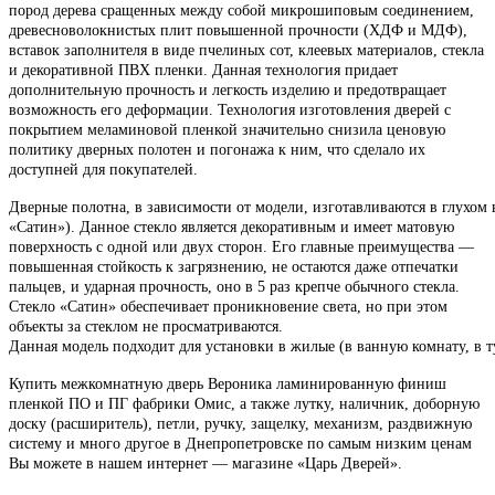
пород дерева сращенных между собой микрошиповым соединением,
древесноволокнистых плит повышенной прочности (ХДФ и МДФ),
вставок заполнителя в виде пчелиных сот, клеевых материалов, стекла
и декоративной ПВХ пленки. Данная технология придает
дополнительную прочность и легкость изделию и предотвращает
возможность его деформации. Технология изготовления дверей с
покрытием меламиновой пленкой значительно снизила ценовую
политику дверных полотен и погонажа к ним, что сделало их
доступней для покупателей.
Дверные полотна, в зависимости от модели, изготавливаются в глухом в
«Сатин»). Данное стекло является декоративным и имеет матовую
поверхность с одной или двух сторон. Его главные преимущества —
повышенная стойкость к загрязнению, не остаются даже отпечатки
пальцев, и ударная прочность, оно в 5 раз крепче обычного стекла.
Стекло «Сатин» обеспечивает проникновение света, но при этом
объекты за стеклом не просматриваются.
Данная модель подходит для установки в жилые (в ванную комнату, в ту
Купить межкомнатную дверь Вероника ламинированную финиш
пленкой ПО и ПГ фабрики Омис, а также лутку, наличник, доборную
доску (расширитель), петли, ручку, защелку, механизм, раздвижную
систему и много другое в Днепропетровске по самым низким ценам
Вы можете в нашем интернет — магазине «Царь Дверей».