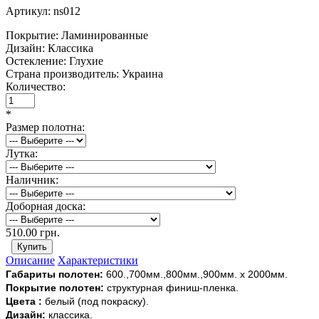
Артикул:
ns012
Покрытие:
Ламинированные
Дизайн:
Классика
Остекление:
Глухие
Страна производитель:
Украина
Количество:
*
Размер полотна:
Лутка:
Наличник:
Доборная доска:
510.00 грн.
Описание
Характеристики
Габариты
полотен
:
600
.,
700мм
.,
800мм
.,
900мм
.
х
2000мм
.
Покрытие
полотен
:
структурная
финиш
-
пленка
.
Цвета
:
белый
(
под
покраску
).
Дизайн
:
классика
.