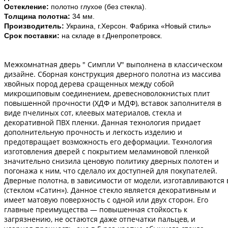
Остекление
:
полотно
глухое
(
без
стекла
).
Толщина
полотна
:
34
мм
.
Производитель
:
Украина
,
г
.
Херсон
.
Фабрика
«
Новый
стиль
»
Срок
поставки
:
на
складе
в
г
.
Днепропетровск
.
Межкомнатная дверь " Симпли V" выполнена в классическом
дизайне. Сборная конструкция дверного полотна из массива
хвойных пород дерева сращенных между собой
микрошиповым соединением, древесноволокнистых плит
повышенной прочности (ХДФ и МДФ), вставок заполнителя в
виде пчелиных сот, клеевых материалов, стекла и
декоративной ПВХ пленки. Данная технология придает
дополнительную прочность и легкость изделию и
предотвращает возможность его деформации. Технология
изготовления дверей с покрытием меламиновой пленкой
значительно снизила ценовую политику дверных полотен и
погонажа к ним, что сделало их доступней для покупателей.
Дверные полотна, в зависимости от модели, изготавливаются в
(стеклом «Сатин»). Данное стекло является декоративным и
имеет матовую поверхность с одной или двух сторон. Его
главные преимущества — повышенная стойкость к
загрязнению, не остаются даже отпечатки пальцев, и