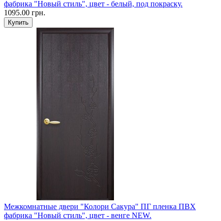
фабрика "Новый стиль", цвет - белый, под покраску.
1095.00 грн.
Межкомнатные двери "Колори Сакура" ПГ пленка ПВХ
фабрика "Новый стиль", цвет - венге NEW.