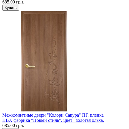
685.00 грн.
Межкомнатные двери "Колори Сакура" ПГ, пленка
ПВХ,фабрика "Новый стиль", цвет - золотая ольха.
685.00 грн.