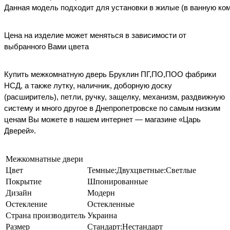
Данная
модель
подходит
для
установки
в
жилые
(
в
ванную
ко
Цена на изделие может меняться в зависимости от
выбранного Вами цвета
Купить
межкомнатную
дверь
Бруклин ПГ,ПО,ПОО ф
абрики
НСД
,
а также лутку, наличник, доборную доску
(расширитель), петли, ручку, защелку, механизм, раздвижную
систему и много другое в Днепропетровске по самым низким
ценам Вы можете в нашем интернет — магазине «Царь
Дверей».
Межкомнатные двери
Цвет
Темные:Двухцветные:Светлые
Покрытие
Шпонированные
Дизайн
Модерн
Остекление
Остекленные
Страна производитель
Украина
Размер
Стандарт:Нестандарт