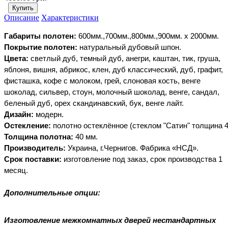
Описание
Характеристики
Габариты
полотен:
600мм.,700мм.,800мм.,900мм. х
2000мм.
Покрытие
полотен:
натуральный
дубовый
шпон.
Цвета:
светлый дуб, темный дуб, анегри, каштан, тик, груша,
яблоня, вишня, абрикос, клен, дуб классический, дуб, графит,
фисташка, кофе с молоком, грей, слоновая кость, венге
шоколад, сильвер, стоун, молочный шоколад, венге, сандал,
беленый дуб, орех скандинавский, бук, венге лайт.
Дизайн:
модерн.
Остекление:
полотно
остеклённое
(стеклом
"Сатин" толщина
Толщина
полотна:
40
мм.
Производитель:
Украина, г.Чернигов. Фабрика
«НСД».
Срок
поставки:
изготовление под заказ, срок производства 1
месяц.
Дополнительные опции:
Изготовление межкомнатных дверей нестандартных