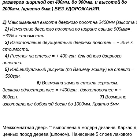
размеров шириной от 400мм. до 900мм. и высотой до
2000мм. (кратно 5мм.) БЕЗ УДОРОЖАНИЯ.
1)
Максимальная
высота
дверного
полотна
2400мм
(высота
2)
Изменение
дверного
полотна
по
ширине свыше 900мм=
+30% к
стоимости.
3)
Изготовление двухцветных дверных полотен = + 25% к
стоимости.
4)
Рисунок на стекле = + 400 грн. для одного дверного
полотна.
5)
Индивидуальный
рисунок
(по Вашему эскизу)
на
стекло
=
+500
грн.
6)
Возможна замена стекла зеркалом.
Зеркало одностороннее = +400грн., двухстороннее = +
800грн.
7)
Возможно
изготовление доборной доски до 1000мм. Кратно 5мм.
Межкомнатная
дверь
""
выполнена
в
модерн
дизайне
.
Каркас
д
ценных пород дерева (шпоном). Нанесение 5 слоев лакового