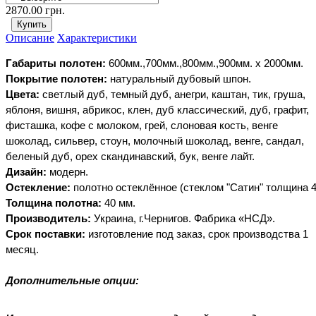
2870.00 грн.
Описание
Характеристики
Габариты
полотен:
600мм.,700мм.,800мм.,900мм. х
2000мм.
Покрытие
полотен:
натуральный
дубовый
шпон.
Цвета:
светлый дуб, темный дуб, анегри, каштан, тик, груша,
яблоня, вишня, абрикос, клен, дуб классический, дуб, графит,
фисташка, кофе с молоком, грей, слоновая кость, венге
шоколад, сильвер, стоун, молочный шоколад, венге, сандал,
беленый дуб, орех скандинавский, бук, венге лайт.
Дизайн:
модерн.
Остекление:
полотно
остеклённое
(стеклом
"Сатин" толщина
Толщина
полотна:
40
мм.
Производитель:
Украина, г.Чернигов. Фабрика
«НСД».
Срок
поставки:
изготовление под заказ, срок производства 1
месяц.
Дополнительные опции: