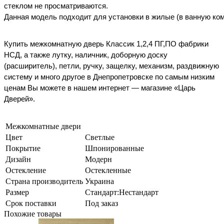
стеклом не просматриваются.
Данная
модель
подходит
для
установки
в
жилые
(
в
ванную
ко
Купить
межкомнатную
дверь
Классик 1,2,4 ПГ,ПО ф
абрики
НСД
,
а также лутку, наличник, доборную доску
(расширитель), петли, ручку, защелку, механизм, раздвижную
систему и много другое в Днепропетровске по самым низким
ценам Вы можете в нашем интернет — магазине «Царь
Дверей».
Межкомнатные двери
Цвет
Светлые
Покрытие
Шпонированные
Дизайн
Модерн
Остекление
Остекленные
Страна производитель
Украина
Размер
Стандарт:Нестандарт
Срок поставки
Под заказ
Похожие товары