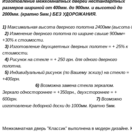
Изготовление межкомнатных дверей нестандартных
размеров шириной от 400мм. до 900мм. и высотой до
2000мм. (кратно 5мм.) БЕЗ УДОРОЖАНИЯ.
1)
Максимальная
высота
дверного
полотна
2400мм
(высота
2)
Изменение
дверного
полотна
по
ширине свыше 900мм=
+30% к
стоимости.
3)
Изготовление двухцветных дверных полотен = + 25% к
стоимости.
4)
Рисунок на стекле = + 250 грн. для одного дверного
полотна.
5)
Индивидуальный
рисунок
(по Вашему эскизу)
на
стекло
=
+400
грн.
6)
Возможна замена стекла зеркалом.
Зеркало одностороннее = +350грн., двухстороннее = +
600грн.
7)
Возможно
изготовление доборной доски до 1000мм. Кратно 5мм.
Межкомнатная
дверь
"Классик"
выполнена
в
модерн
дизайне
.