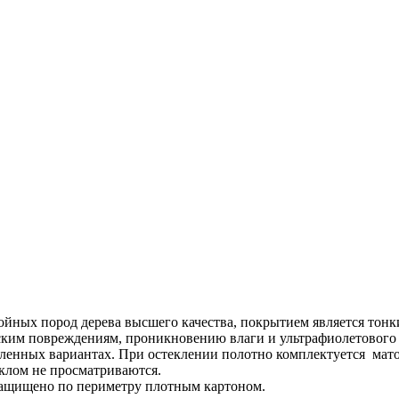
ойных пород дерева высшего качества, покрытием является тонк
еским повреждениям, проникновению влаги и ультрафиолетового
екленных вариантах. При остеклении полотно комплектуется мат
еклом не просматриваются.
защищено по периметру плотным картоном.