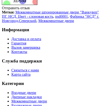
Отправить отзыв
Метки:
Межкомнатные шпонированные двери "Ванкувер"
ПГ. НСД. Цвет - слоновая кость
,
nsd0001
,
Фабрика "НСД" г.
Новгород-Северский
,
Межкомнатные двери
Информация
Доставка и оплата
Гарантия
Вызов замерщика
Контакты
Служба поддержки
Связаться с нами
Карта сайта
Категории
Входные двери
Дверные накладки
Межкомнатные двери
Раздвижные двери