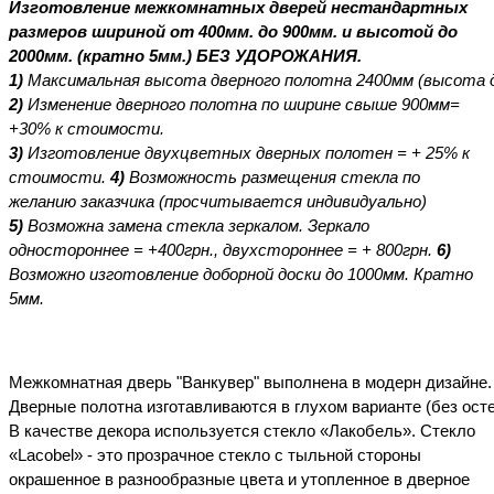
Изготовление межкомнатных дверей нестандартных
размеров шириной от 400мм. до 900мм. и высотой до
2000мм. (кратно 5мм.) БЕЗ УДОРОЖАНИЯ.
1)
Максимальная
высота
дверного
полотна
2400мм
(высота
2)
Изменение
дверного
полотна
по
ширине свыше 900мм=
+30% к
стоимости.
3)
Изготовление двухцветных дверных полотен = + 25% к
стоимости.
4)
Возможность размещения стекла по
желанию заказчика (просчитывается индивидуально)
5
)
Возможна замена стекла зеркалом. Зеркало
одностороннее = +400грн., двухстороннее = + 800грн.
6)
Возможно изготовление доборной доски до 1000мм. Кратно
5мм.
Межкомнатная
дверь
"Ванкувер" выполнена
в
модерн
дизайне.
Дверные
полотна изготавливаются
в
глухом
варианте
(без
ост
В качестве декора используется стекло «Лакобель». Стекло
«Lacobel»
- это прозрачное стекло с тыльной стороны
окрашенное в разнообразные цвета и утопленное в дверное