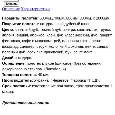
Описание
Характеристики
Габариты
полотен:
600мм.,700мм.,800мм.,900мм. х
2000мм.
Покрытие
полотен:
натуральный
дубовый
шпон.
Цвета:
светлый дуб, темный дуб, анегри, каштан, тик, груша,
яблоня, вишня, абрикос, клен, дуб классический, дуб, графит,
фисташка, кофе с молоком, грей, слоновая кость, венге
шоколад, сильвер, стоун, молочный шоколад, венге, сандал,
беленый дуб, орех скандинавский, бук, венге лайт.
Дизайн:
модерн.
Остекление:
полотно
глухое (щитовое)
(без остекления,
декорировано стеклом «Лакобель»).
Толщина
полотна:
40
мм.
Производитель:
Украина, г.Чернигов. Фабрика
«НСД».
Срок
поставки:
изготовление под заказ, срок производства 1
месяц.
Дополнительные опции: