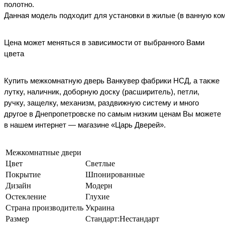
полотно.
Данная
модель
подходит
для
установки
в
жилые
(в
ванную
ком
Цена может меняться в зависимости от выбранного Вами
цвета
Купить
межкомнатную
дверь
Ванкувер ф
абрики НСД
,
а также
лутку, наличник, доборную доску (расширитель), петли,
ручку, защелку, м
еханизм, раздвижную систему и много
другое в Днепропетровске по самым низким ценам Вы можете
в нашем интернет — магазине «Царь Дверей».
Межкомнатные двери
Цвет
Светлые
Покрытие
Шпонированные
Дизайн
Модерн
Остекление
Глухие
Страна производитель
Украина
Размер
Стандарт:Нестандарт