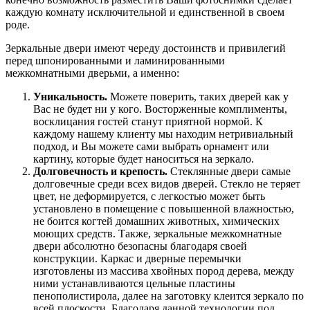
каждую комнату исключительной и единственной в своем
роде.
Зеркальные двери имеют череду достоинств и привилегий
перед шпонированными и ламинированными
межкомнатными дверьми, а именно:
Уникальность.
Можете поверить, таких дверей как у
Вас не будет ни у кого. Восторженные комплименты,
восклицания гостей станут приятной нормой. К
каждому нашему клиенту мы находим нетривиальный
подход, и Вы можете сами выбрать орнамент или
картину, которые будет наноситься на зеркало.
Долговечность и крепость.
Стеклянные двери самые
долговечные среди всех видов дверей. Стекло не теряет
цвет, не деформируется, с легкостью может быть
установлено в помещение с повышенной влажностью,
не боится когтей домашних животных, химических
моющих средств. Также, зеркальные межкомнатные
двери абсолютно безопасны благодаря своей
конструкции. Каркас и дверные перемычки
изготовлены из массива хвойных пород дерева, между
ними устанавливаются цельные пластины
пенополистирола, далее на заготовку клеится зеркало по
всей плоскости. Благодаря данной технологии под