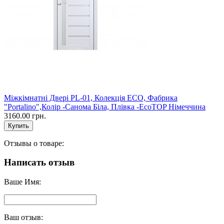
Міжкімнатні Двері PL-01, Колекція ECO, Фабрика
"Portalino",Колір -Санома Біла, Плівка -EcoTOP Німеччина
3160.00 грн.
Отзывы о товаре:
Написать отзыв
Ваше Имя:
Ваш отзыв: