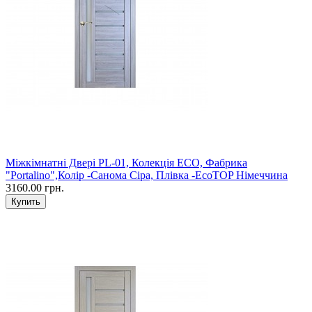
Міжкімнатні Двері PL-01, Колекція ECO, Фабрика
"Portalino",Колір -Санома Сіра, Плівка -EcoTOP Німеччина
3160.00 грн.