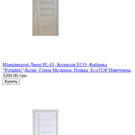
Міжкімнатні Двері PL-01, Колекція ECO, Фабрика
"Portalino",Колір -Горна Модрина, Плівка -EcoTOP Німеччина
3200.00 грн.