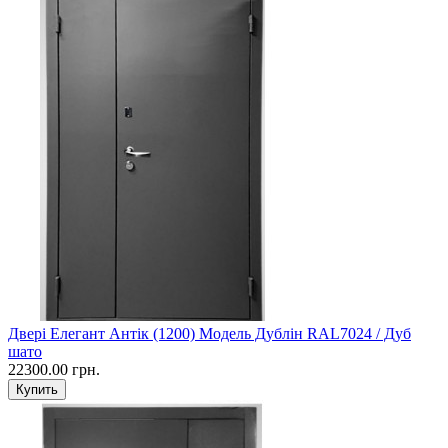
Двері Елегант Антік (1200) Модель Дублін RAL7024 / Дуб
шато
22300.00 грн.