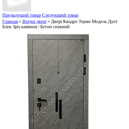
Предыдущий товар
Следующий товар
Главная
»
Вхідні двері
» Двері Квадро Термо Модель Дует
Блек Зріз каміння / Бетон сніжний