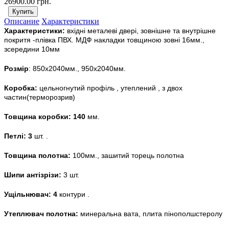
26900.00 грн.
Описание
Характеристики
Характеристики:
вхідні металеві двері, зовнішне та внутрішне
покритя -плівка ПВХ. МДФ накладки товщиною зовні 16мм.,
зсередини 10мм
Розмір
: 850х2040мм., 950х2040мм.
Коробка:
цельногнутий профіль , утеплений , з двох
частин(терморозрив)
Товщина коробки: 140
мм.
Петлі: 3
шт. .
Товщина полотна:
100мм., зашитий торець полотна
Шипи антізрізи:
3 шт.
Ущільнювач: 4
контури .
Утеплювач полотна:
минеральна вата, плита пінополшстеролу