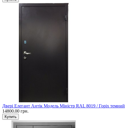
Двері Елегант Антік Модель Міністр RAL 8019 / Горіх темний
14800.00 грн.