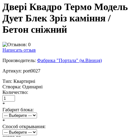
Двері Квадро Термо Модель
Дует Блек Зріз каміння /
Бетон сніжний
Написать отзыв
Производитель:
Фабрика "Портала" (м.Віниця)
Артикул:
port0027
Тип:
Квартирні
Створка:
Одинарні
Количество:
*
Габарит блока:
*
Способ открывания: