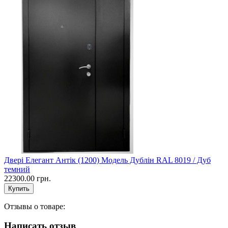
Двері Елегант Антік (1200) Модель Дублін RAL 8019 / Дуб
темний
22300.00 грн.
Отзывы о товаре:
Написать отзыв