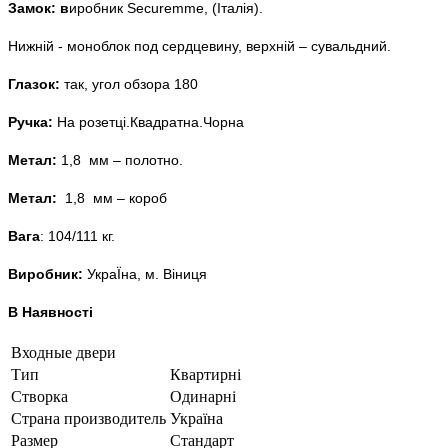
Замок: в
иробник Securemme, (Італія).
Нижній - моноблок под сердцевину, верхній – сувальдний.
Глазок:
так, угол обзора 180
Ручка:
На розетці.Квадратна.Чорна
Метал:
1,8 мм – полотно.
Метал:
1,8 мм – короб
Вага
: 104/111 кг.
Виробник:
УкраЇна, м. Віниця
В Наявності
Входные двери
Тип
Квартирні
Створка
Одинарні
Страна производитель
Україна
Размер
Стандарт