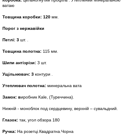
ватаю
Товщина коробки: 120
мм.
Порог з нержавійки
Петлі: 3
шт. .
Товщина полотна:
115 мм.
Шипи антізрізи:
3 шт.
Ущільнювач: 3
контури .
Утеплювач полотна:
минеральна вата
Замок: в
иробник Kale, (Туреччина).
Нижній - моноблок под сердцевину, верхній – сувальдний.
Глазок:
так, угол обзора 180
Ручка:
На розетці.Квадратна.Чорна