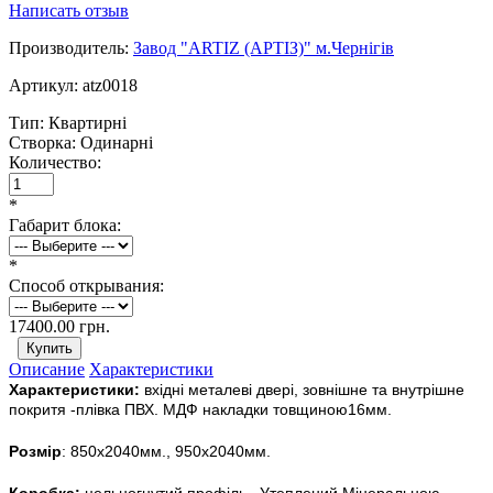
Написать отзыв
Производитель:
Завод "ARTIZ (АРТІЗ)" м.Чернігів
Артикул:
atz0018
Тип:
Квартирні
Створка:
Одинарні
Количество:
*
Габарит блока:
*
Способ открывания:
17400.00 грн.
Описание
Характеристики
Характеристики:
вхідні металеві двері, зовнішне та внутрішне
покритя -плівка ПВХ. МДФ накладки товщиною16мм.
Розмір
: 850х2040мм., 950х2040мм.
Коробка:
цельногнутий профіль .
Утеплений Мінеральною