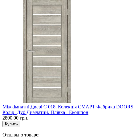
Міжкімнатні Двері С 018, Колекція СМАРТ Фабрика DOORS,
Колір -Дуб Димчатий. Плівка - Екошпон
2800.00 грн.
Отзывы о товаре: