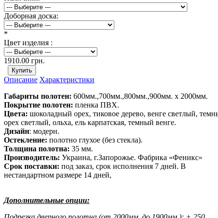
Доборная доска:
*
Цвет изделия :
1910.00 грн.
Описание
Характеристики
Габариты полотен:
600мм.,700мм.,800мм.,900мм. х 2000мм.
Покрытие полотен:
пленка ПВХ.
Цвета:
шоколадный орех, тиковое дерево, венге светлый, темны
орех светлый, ольха, ель карпатская, темный венге.
Дизайн
: модерн.
Остекление:
полотно глухое (без стекла).
Толщина полотна:
35 мм.
Производитель:
Украина, г.Запорожье. Фабрика «Феникс»
Срок поставки:
под заказ, срок исполнения 7 дней. В
нестандартном размере 14 дней,
Дополнительные опции:
Подрезка дверного полотна (от 2000мм. до 1900мм.): + 250