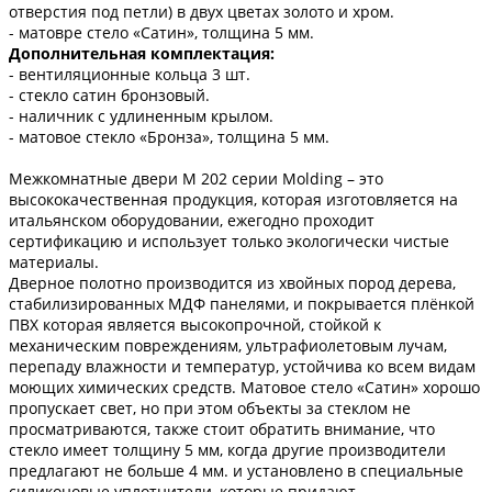
отверстия под петли) в двух цветах золото и хром.
- матовре стело «Сатин», толщина 5 мм.
Дополнительная комплектация:
- вентиляционные кольца 3 шт.
- стекло сатин бронзовый.
- наличник с удлиненным крылом.
- матовое стекло «Бронза», толщина 5 мм.
Межкомнатные двери M 202 серии Molding – это
высококачественная продукция, которая изготовляется на
итальянском оборудовании, ежегодно проходит
сертификацию и использует только экологически чистые
материалы.
Дверное полотно производится из хвойных пород дерева,
стабилизированных МДФ панелями, и покрывается плёнкой
ПВХ которая является высокопрочной, стойкой к
механическим повреждениям, ультрафиолетовым лучам,
перепаду влажности и температур, устойчива ко всем видам
моющих химических средств. Матовое стело «Сатин» хорошо
пропускает свет, но при этом объекты за стеклом не
просматриваются, также стоит обратить внимание, что
стекло имеет толщину 5 мм, когда другие производители
предлагают не больше 4 мм. и установлено в специальные
силиконовые уплотнители, которые придают