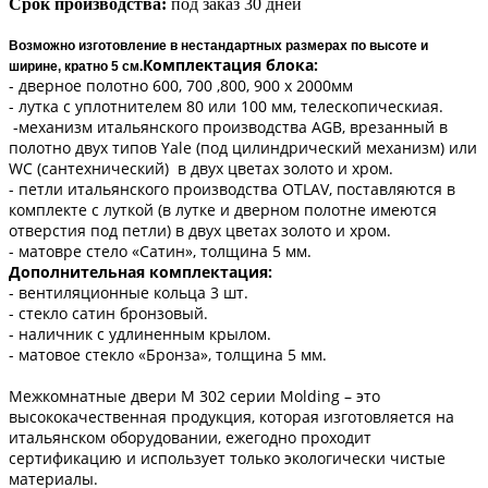
Срок производства:
под заказ 30 дней
Возможно изготовление в нестандартных размерах по высоте и
Комплектация блока:
ширине, кратно 5 см.
- дверное полотно 600, 700 ,800, 900 х 2000мм
- лутка с уплотнителем 80 или 100 мм, телескопическиая.
-механизм итальянского производства AGB, врезанный в
полотно двух типов Yale (под цилиндрический механизм) или
WC (сантехнический) в двух цветах золото и хром.
- петли итальянского производства OTLAV, поставляются в
комплекте с луткой (в лутке и дверном полотне имеются
отверстия под петли) в двух цветах золото и хром.
- матовре стело «Сатин», толщина 5 мм.
Дополнительная комплектация:
- вентиляционные кольца 3 шт.
- стекло сатин бронзовый.
- наличник с удлиненным крылом.
- матовое стекло «Бронза», толщина 5 мм.
Межкомнатные двери M 302 серии Molding – это
высококачественная продукция, которая изготовляется на
итальянском оборудовании, ежегодно проходит
сертификацию и использует только экологически чистые
материалы.