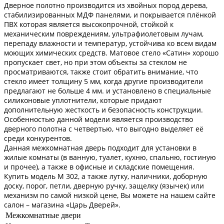
Дверное полотно производится из хвойных пород дерева,
стабилизированных МДФ панелями, и покрывается плёнкой
ПВХ которая является высокопрочной, стойкой к
механическим повреждениям, ультрафиолетовым лучам,
перепаду влажности и температур, устойчива ко всем видам
моющих химических средств. Матовое стело «Сатин» хорошо
пропускает свет, но при этом объекты за стеклом не
просматриваются, также стоит обратить внимание, что
стекло имеет толщину 5 мм, когда другие производители
предлагают не больше 4 мм. и установлено в специальные
силиконовые уплотнители, которые придают
дополнительную жесткость и безопасность конструкции.
Особенностью данной модели является производство
дверного полотна с четвертью, что выгодно выделяет её
среди конкурентов.
Данная межкомнатная дверь подходит для установки в
жилые комнаты (в ванную, туалет, кухню, спальню, гостиную
и прочее), а также в офисные и складские помещения.
Купить модель М 302, а также лутку, наличники, доборную
доску, порог, петли, дверную ручку, защелку (язычек) или
механизм по самой низкой цене, Вы можете на нашем сайте
салон – магазина «Царь Дверей».
Межкомнатные двери