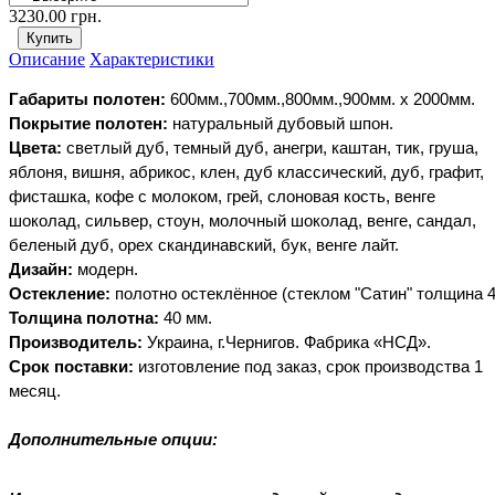
3230.00 грн.
Описание
Характеристики
Габариты
полотен:
600мм.,700мм.,800мм.,900мм. х
2000мм.
Покрытие
полотен:
натуральный
дубовый
шпон.
Цвета:
светлый дуб, темный дуб, анегри, каштан, тик, груша,
яблоня, вишня, абрикос, клен, дуб классический, дуб, графит,
фисташка, кофе с молоком, грей, слоновая кость, венге
шоколад, сильвер, стоун, молочный шоколад, венге, сандал,
беленый дуб, орех скандинавский, бук, венге лайт.
Дизайн:
модерн.
Остекление:
полотно
остеклённое
(стеклом
"Сатин" толщина
Толщина
полотна:
40
мм.
Производитель:
Украина, г.Чернигов. Фабрика
«НСД».
Срок
поставки:
изготовление под заказ, срок производства 1
месяц.
Дополнительные опции: