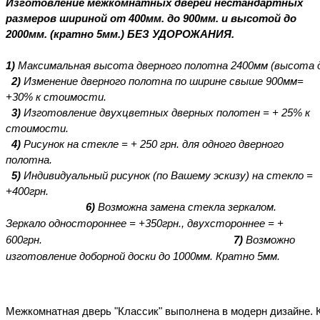
Изготовление межкомнатных дверей нестандартных
размеров шириной от 400мм. до 900мм. и высотой до
2000мм. (кратно 5мм.) БЕЗ УДОРОЖАНИЯ.
1)
Максимальная
высота
дверного
полотна
2400мм
(высота
2)
Изменение
дверного
полотна
по
ширине свыше 900мм=
+30% к
стоимости.
3)
Изготовление двухцветных дверных полотен = + 25% к
стоимости.
4)
Рисунок на стекле = + 250 грн. для одного дверного
полотна.
5)
Индивидуальный
рисунок
(по Вашему эскизу)
на
стекло
=
+400
грн.
6)
Возможна замена стекла зеркалом.
Зеркало одностороннее = +350грн., двухстороннее = +
600грн.
7)
Возможно
изготовление доборной доски до 1000мм. Кратно 5мм.
Межкомнатная
дверь
"Классик"
выполнена
в
модерн
дизайне
.