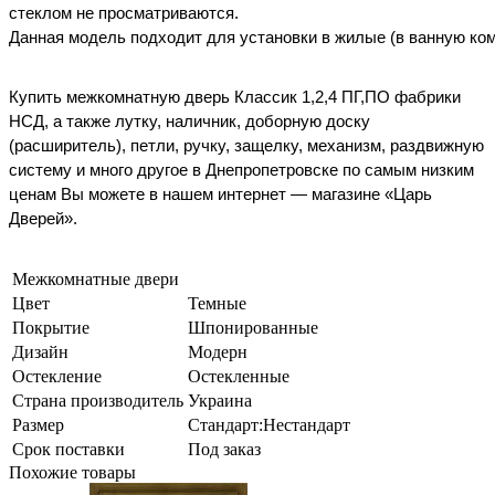
стеклом не просматриваются.
Данная
модель
подходит
для
установки
в
жилые
(
в
ванную
ко
Купить
межкомнатную
дверь
Классик 1,2,4 ПГ,ПО ф
абрики
НСД
,
а также лутку, наличник, доборную доску
(расширитель), петли, ручку, защелку, механизм, раздвижную
систему и много другое в Днепропетровске по самым низким
ценам Вы можете в нашем интернет — магазине «Царь
Дверей».
Межкомнатные двери
Цвет
Темные
Покрытие
Шпонированные
Дизайн
Модерн
Остекление
Остекленные
Страна производитель
Украина
Размер
Стандарт:Нестандарт
Срок поставки
Под заказ
Похожие товары