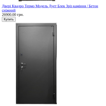
Двері Квадро Термо Модель Дует Блек Зріз каміння / Бетон
сніжний
26900.00 грн.