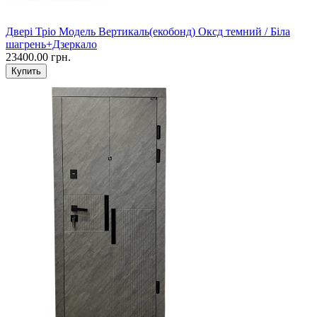
Двері Тріо Модель Вертикаль(екобонд) Оксд темний / Біла
шагрень+Дзеркало
23400.00 грн.