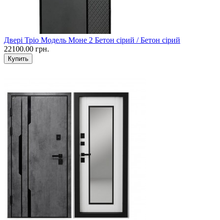
Двері Тріо Модель Моне 2 Бетон сірий / Бетон сірий
22100.00 грн.