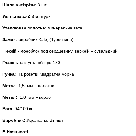
Шипи антізрізи:
3 шт.
Ущільнювач: 3
контури .
Утеплювач полотна:
минеральна вата
Замок: в
иробник Kale, (Туреччина).
Нижній - моноблок под сердцевину, верхній – сувальдний.
Глазок:
так, угол обзора 180
Ручка:
На розетці.Квадратна.Чорна
Метал:
1,5 мм – полотно.
Метал:
1,8 мм – короб
Вага
: 94/100 кг.
Виробник:
УкраЇна, м. Віниця
В Наявності