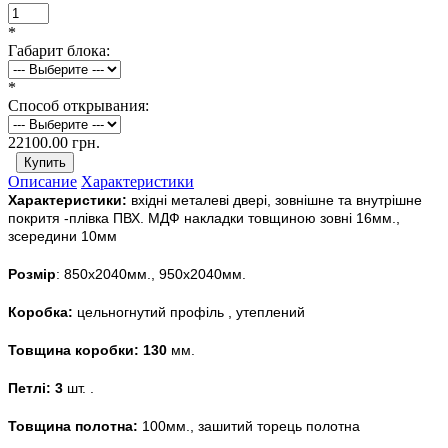
*
Габарит блока:
*
Способ открывания:
22100.00 грн.
Описание
Характеристики
Характеристики:
вхідні металеві двері, зовнішне та внутрішне
покритя -плівка ПВХ. МДФ накладки товщиною зовні 16мм.,
зсередини 10мм
Розмір
: 850х2040мм., 950х2040мм.
Коробка:
цельногнутий профіль , утеплений
Товщина коробки: 130
мм.
Петлі: 3
шт. .
Товщина полотна:
100мм., зашитий торець полотна