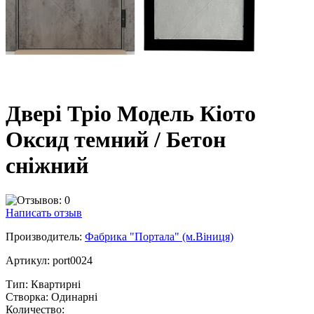
Двері Тріо Модель Кіото
Оксид темний / Бетон
сніжний
Написать отзыв
Производитель:
Фабрика "Портала" (м.Віниця)
Артикул:
port0024
Тип:
Квартирні
Створка:
Одинарні
Количество: