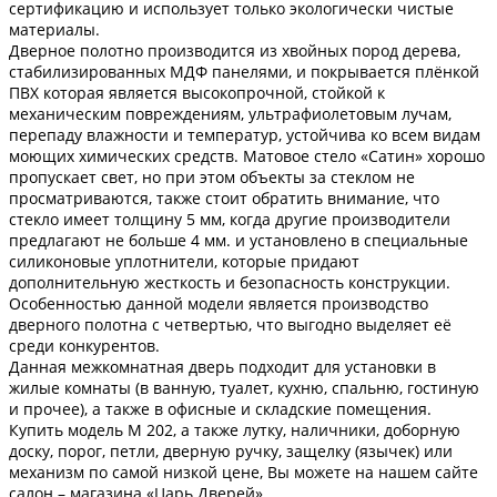
сертификацию и использует только экологически чистые
материалы.
Дверное полотно производится из хвойных пород дерева,
стабилизированных МДФ панелями, и покрывается плёнкой
ПВХ которая является высокопрочной, стойкой к
механическим повреждениям, ультрафиолетовым лучам,
перепаду влажности и температур, устойчива ко всем видам
моющих химических средств. Матовое стело «Сатин» хорошо
пропускает свет, но при этом объекты за стеклом не
просматриваются, также стоит обратить внимание, что
стекло имеет толщину 5 мм, когда другие производители
предлагают не больше 4 мм. и установлено в специальные
силиконовые уплотнители, которые придают
дополнительную жесткость и безопасность конструкции.
Особенностью данной модели является производство
дверного полотна с четвертью, что выгодно выделяет её
среди конкурентов.
Данная межкомнатная дверь подходит для установки в
жилые комнаты (в ванную, туалет, кухню, спальню, гостиную
и прочее), а также в офисные и складские помещения.
Купить модель М 202, а также лутку, наличники, доборную
доску, порог, петли, дверную ручку, защелку (язычек) или
механизм по самой низкой цене, Вы можете на нашем сайте
салон – магазина «Царь Дверей».